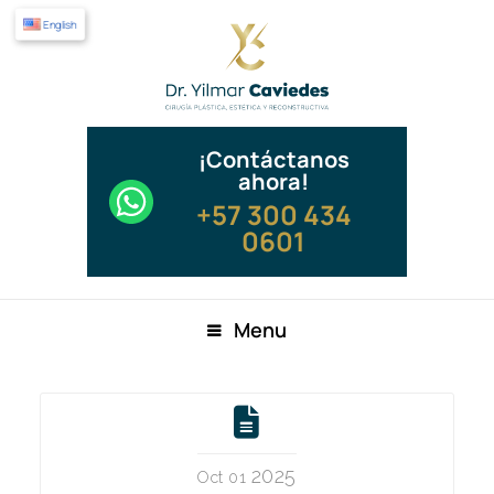
English
¡Contáctanos
ahora!
+57 300 434
0601
Menu
2025
Oct 01