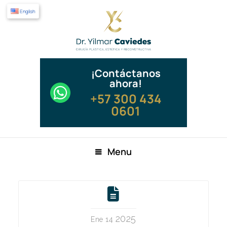
English
¡Contáctanos
ahora!
+57 300 434
0601
Menu
2025
Ene 14